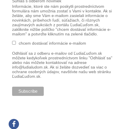
Súhlas s odberom noviniek
Informácie, ktoré ste nám poskytli prostredníctvom
formulára nám umožnia zostať s Vami v kontakte. Ak si
želáte, aby sme Vám e-mailom zasielali informácie o
novinkách, príbehoch ľudí, súťažiach, či rôznych
zaujímavých aukciách z portálu ĽudiaĽuďom.sk,
zakliknite nižšie políčko "chcem dostávať informácie e-
mailom" a potvrďte kliknutím na zelené tlačidlo.
chcem dostávať informácie e-mailom
Odhlásiť sa z odberu e-mailov od ĽudiaĽuďom.sk
môžete kedykoľvek prostredníctvom linku "Odhlásiť sa"
alebo nás môžete kontaktovať na adrese
info@ludialudom.sk. Ak si želáte dozvedieť sa viac o
ochrane osobných údajov, navštívte našu web stránku
ĽudiaĽuďom.sk.