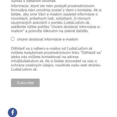
Súhlas s odberom noviniek
Informácie, ktoré ste nám poskytli prostredníctvom
formulára nám umožnia zostať s Vami v kontakte. Ak si
želáte, aby sme Vám e-mailom zasielali informácie o
novinkách, príbehoch ľudí, súťažiach, či rôznych
zaujímavých aukciách z portálu ĽudiaĽuďom.sk,
zakliknite nižšie políčko "chcem dostávať informácie e-
mailom" a potvrďte kliknutím na zelené tlačidlo.
chcem dostávať informácie e-mailom
Odhlásiť sa z odberu e-mailov od ĽudiaĽuďom.sk
môžete kedykoľvek prostredníctvom linku "Odhlásiť sa"
alebo nás môžete kontaktovať na adrese
info@ludialudom.sk. Ak si želáte dozvedieť sa viac o
ochrane osobných údajov, navštívte našu web stránku
ĽudiaĽuďom.sk.