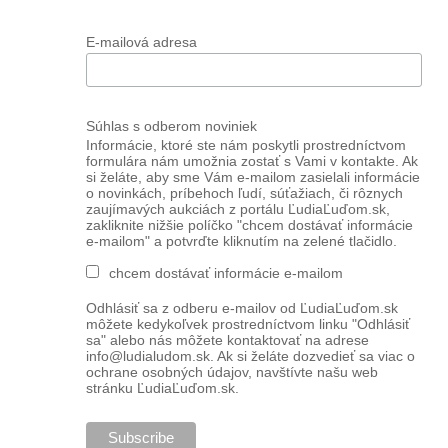
E-mailová adresa
Súhlas s odberom noviniek
Informácie, ktoré ste nám poskytli prostredníctvom
formulára nám umožnia zostať s Vami v kontakte. Ak
si želáte, aby sme Vám e-mailom zasielali informácie
o novinkách, príbehoch ľudí, súťažiach, či rôznych
zaujímavých aukciách z portálu ĽudiaĽuďom.sk,
zakliknite nižšie políčko "chcem dostávať informácie
e-mailom" a potvrďte kliknutím na zelené tlačidlo.
chcem dostávať informácie e-mailom
Odhlásiť sa z odberu e-mailov od ĽudiaĽuďom.sk
môžete kedykoľvek prostredníctvom linku "Odhlásiť
sa" alebo nás môžete kontaktovať na adrese
info@ludialudom.sk. Ak si želáte dozvedieť sa viac o
ochrane osobných údajov, navštívte našu web
stránku ĽudiaĽuďom.sk.